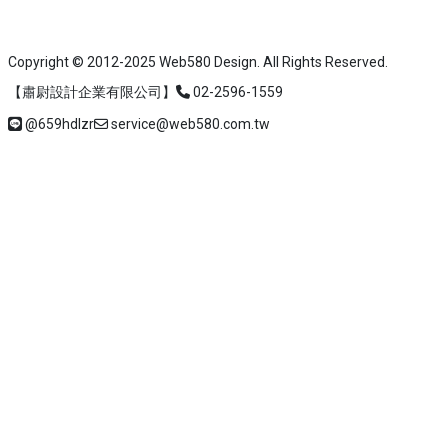
Copyright © 2012-2025 Web580 Design. All Rights Reserved.
【肅尉設計企業有限公司】
02-2596-1559
@659hdlzr
service@web580.com.tw